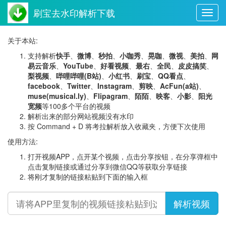
刷宝去水印解析下载
刷
宝
去
关于本站:
水
印
支持解析
快手
、
微博
、
秒拍
、
小咖秀
、
晃咖
、
微视
、
美拍
、
网
解
易云音乐
、
YouTube
、
好看视频
、
最右
、
全民
、
皮皮搞笑
、
析
梨视频
、
哔哩哔哩(B站)
、
小红书
、
刷宝
、
QQ看点
、
下
facebook
、
Twitter
、
Instagram
、
剪映
、
AcFun(a站)
、
载
muse(musical.ly)
、
Flipagram
、
陌陌
、
映客
、
小影
、
阳光
宽频
等100多个平台的视频
解析出来的部分网站视频没有水印
按 Command + D 将考拉解析放入收藏夹，方便下次使用
使用方法:
打开视频APP，点开某个视频，点击分享按钮，在分享弹框中
点击复制链接或通过分享到微信QQ等获取分享链接
将刚才复制的链接粘贴到下面的输入框
解析视频